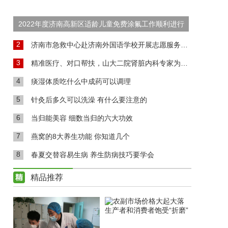
2022年度济南高新区适龄儿童免费涂氟工作顺利进行
2
济南市急救中心赴济南外国语学校开展志愿服务活动
3
精准医疗、对口帮扶，山大二院肾脏内科专家为高青肾病患者送福音
4
痰湿体质吃什么中成药可以调理
5
针灸后多久可以洗澡 有什么要注意的
6
当归能美容 细数当归的六大功效
7
燕窝的8大养生功能 你知道几个
8
春夏交替容易生病 养生防病技巧要学会
精品推荐