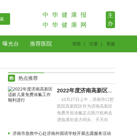
中
华
健
康
报
主
办
中
华
健
康
网
曝光台
推荐医院
登陆
|
注册
|
客服
热点推荐
2022年度济南高新区适龄儿童免费涂氟工作顺利进行
10月27日上午，济南市口腔
医院高新院区作为济南高新区
免费牙齿涂氟定点医疗机构走
进临港街道大码头、天天向
上、未来之星等幼儿园，为幼
儿
济南市急救中心赴济南外国语学校开展志愿服务活动