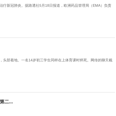
疗新冠肺炎。据路透社5月18日报道，欧洲药品管理局（EMA）负责
，头部着地。一名14岁初三学生同样在上体育课时猝死。网传的聊天截
二...