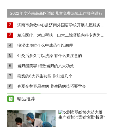
2022年度济南高新区适龄儿童免费涂氟工作顺利进行
2
济南市急救中心赴济南外国语学校开展志愿服务活动
3
精准医疗、对口帮扶，山大二院肾脏内科专家为高青肾病患者送福音
4
痰湿体质吃什么中成药可以调理
5
针灸后多久可以洗澡 有什么要注意的
6
当归能美容 细数当归的六大功效
7
燕窝的8大养生功能 你知道几个
8
春夏交替容易生病 养生防病技巧要学会
精品推荐