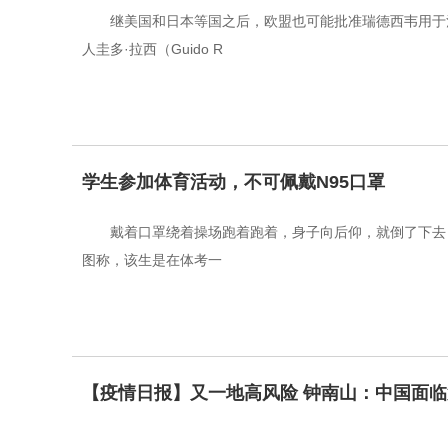
继美国和日本等国之后，欧盟也可能批准瑞德西韦用于治
人圭多·拉西（Guido R
学生参加体育活动，不可佩戴N95口罩
戴着口罩绕着操场跑着跑着，身子向后仰，就倒了下去
图称，该生是在体考一
【疫情日报】又一地高风险 钟南山：中国面临第