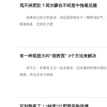
甩不掉肥肚？荷尔蒙在不经意中拖着后腿
如果你已经少吃多动，却还是望着肚子一圈肥油叹气，
瓶颈很多，尤其肚子肥
有一种屁股大叫"假胯宽" 3个方法来解决
前不久，和朋友玉玉一起去逛街，试衣服的时候向我吐
视感。旁边店员小姐姐
可别熬夜了！“缺觉”让肥胖风险倍增