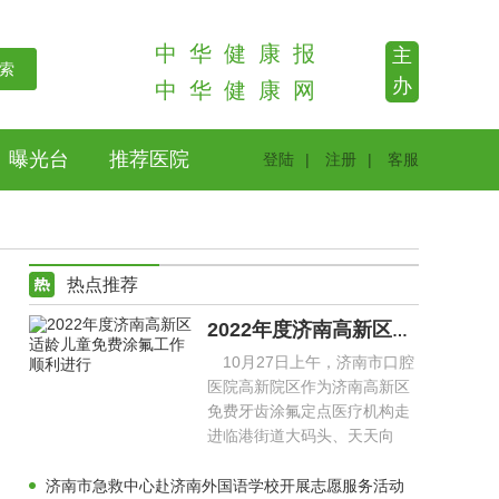
中
华
健
康
报
主
办
中
华
健
康
网
曝光台
推荐医院
登陆
|
注册
|
客服
热点推荐
2022年度济南高新区适龄儿童免费涂氟工作顺利进行
10月27日上午，济南市口腔
医院高新院区作为济南高新区
免费牙齿涂氟定点医疗机构走
进临港街道大码头、天天向
上、未来之星等幼儿园，为幼
儿
济南市急救中心赴济南外国语学校开展志愿服务活动